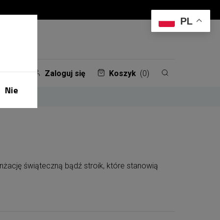
PL
Zaloguj się
Koszyk
(0)
Nie
żację świąteczną bądź stroik, które stanowią