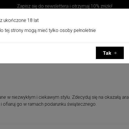
Zapisz się do newslettera i otrzymaj 10% zniżki!
z ukończone 18 lat
o tej strony mogą mieć tylko osoby pełnoletnie
Kosze upominkowe
Kontakt
Tak
e w niezwykłym i ciekawym stylu. Zdecyduj się na okazałą aran
 ofiaruj go w ramach podarunku świątecznego.