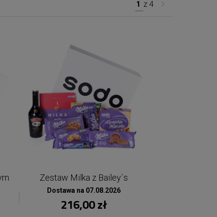
1
z
4
nym
Zestaw Milka z Bailey`s
Dostawa na 07.08.2026
216,00 zł