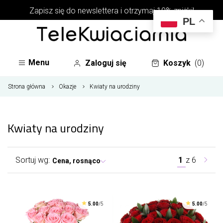
Zapisz się do newslettera i otrzymaj 10% zniżki!
PL
Menu
Zaloguj się
Koszyk
(0)
Strona główna
Okazje
Kwiaty na urodziny
Kwiaty na urodziny
Sortuj wg:
1
z
6
Cena, rosnąco
5.00
/5
5.00
/5