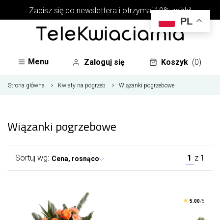
Zapisz się do newslettera i otrzymaj 10% zniżki!
PL
Menu
Zaloguj się
Koszyk
(0)
Strona główna
Kwiaty na pogrzeb
Wiązanki pogrzebowe
Wiązanki pogrzebowe
Sortuj wg:
1
z
1
Cena, rosnąco
5.00
/5