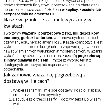
mieście. Każda wiązanka jest ręcznie wykonana przez
doświadczonych florystów i dostosowana do charakteru
ceremonii – może zostać złożona
w kaplicy, kościele lub
bezpośrednio na cmentarzu
.
Nasze wiązanki – szacunek wyrażony w
kwiatach
Tworzymy
wiązanki pogrzebowe z róż, lilii, goździków,
eustomy, gerber i anturium
, w stonowanych odcieniach
czerwieni, ecru, herbacianym i różu. Każda kompozycja jest
wykonana na florecie lub igłach, co zapewnia jej trwałość
nawet w zmiennych warunkach atmosferycznych. Wiązanki
wykańczamy ozdobnymi liśćmi oraz
szarfą pogrzebową
z indywidualnym napisem
– możesz wybrać tekst z
dostępnych propozycji lub napisać własne słowa
pożegnania.
Jak zamówić wiązankę pogrzebową z
dostawą w Kielcach?
Wybierasz termin i miejsce dostawy: kościół, kaplica,
cmentarz lub adres prywatny.
Decydujesz o treści szarfy – gotowy tekst lub własny
wpis.