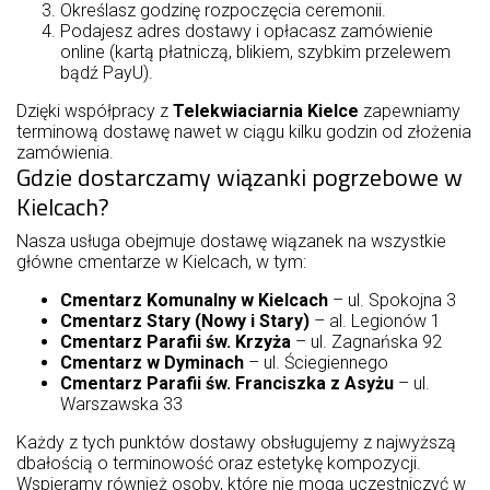
Określasz godzinę rozpoczęcia ceremonii.
Podajesz adres dostawy i opłacasz zamówienie
online (kartą płatniczą, blikiem, szybkim przelewem
bądź PayU).
Dzięki współpracy z
Telekwiaciarnia Kielce
zapewniamy
terminową dostawę nawet w ciągu kilku godzin od złożenia
zamówienia.
Gdzie dostarczamy wiązanki pogrzebowe w
Kielcach?
Nasza usługa obejmuje dostawę wiązanek na wszystkie
główne cmentarze w Kielcach, w tym:
Cmentarz Komunalny w Kielcach
– ul. Spokojna 3
Cmentarz Stary (Nowy i Stary)
– al. Legionów 1
Cmentarz Parafii św. Krzyża
– ul. Zagnańska 92
Cmentarz w Dyminach
– ul. Ściegiennego
Cmentarz Parafii św. Franciszka z Asyżu
– ul.
Warszawska 33
Każdy z tych punktów dostawy obsługujemy z najwyższą
dbałością o terminowość oraz estetykę kompozycji.
Wspieramy również osoby, które nie mogą uczestniczyć w