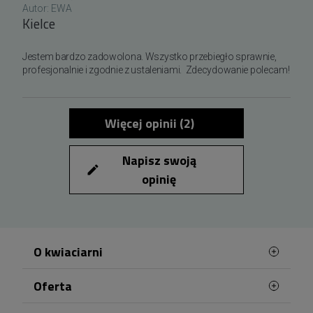
Autor:
EWA
Kielce
Jestem bardzo zadowolona. Wszystko przebiegło sprawnie, 
profesjonalnie i zgodnie z ustaleniami.  Zdecydowanie polecam!
Więcej opinii (
2
)
Napisz swoją
edit
opinię
O kwiaciarni
Oferta
Telekwiaciarnia Kielce została stworzona dla
Ciebie!
Najczęściej kupowane