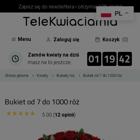
Zapisz się do newslettera i otrzymaj 10% zniżki!
PL
Menu
Zaloguj się
Koszyk
(0)
01
19
41
01
00
19
00
42
41
Zamów kwiaty na dziś
masz na to jeszcze:
Strona główna
Kwiaty
Bukiety róż
Bukiet od 7 do 1000 róż
Bukiet od 7 do 1000 róż
5.00 (
12 opinii
)