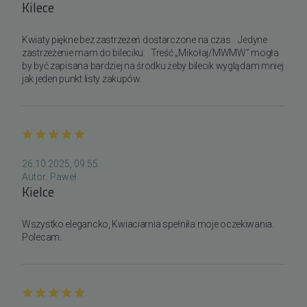
Kilece
Doręczenie na terenie Kielc realizowane jest od
następnego dnia roboczego, pod warunkiem
Kwiaty piękne bez zastrzeżeń dostarczone na czas.   Jedyne 
zaksięgowania płatności do godziny 05:00 rano.
zastrzeżenie mam do bileciku.   Treść „Mikołaj/MWMW” mogła 
by być zapisana bardziej na środku żeby bilecik wyglądam mniej 
jak jeden punkt listy zakupów.
26.10.2025, 09:55
Autor:
Paweł
Kielce
Wszystko elegancko, Kwiaciarnia spełniła moje oczekiwania. 
Polecam.