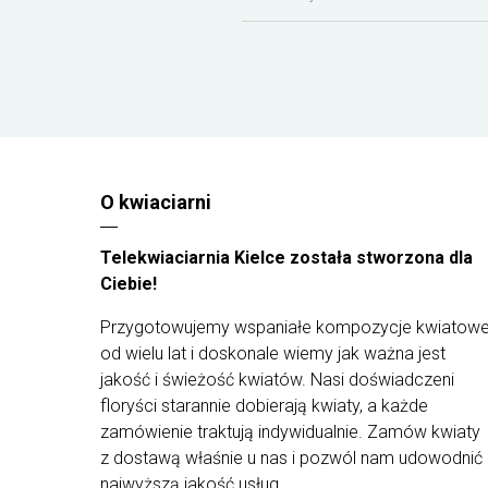
florystów są tworzone tylko ze świeżych, staranni
wyselekcjonowanych roślin, by wyjątkowe
kompozycje mogły trafić prosto do rąk waszych
najbliższych. Z uwagi na ograniczoną dostępność
kwiatów od dostawców i występowanie ich
różnych rodzajów - kompozycja może różnić się
od tej przedstawionej na zdjęciu.
O kwiaciarni
Telekwiaciarnia Kielce została stworzona dla
Ciebie!
Przygotowujemy wspaniałe kompozycje kwiatow
od wielu lat i doskonale wiemy jak ważna jest
jakość i świeżość kwiatów. Nasi doświadczeni
floryści starannie dobierają kwiaty, a każde
zamówienie traktują indywidualnie. Zamów kwiaty
z dostawą właśnie u nas i pozwól nam udowodnić
najwyższą jakość usług.