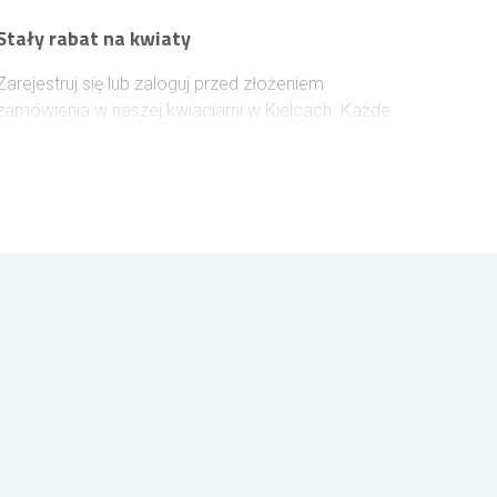
Stały rabat na kwiaty
Zarejestruj się lub zaloguj przed złożeniem
zamówienia w naszej kwiaciarni w Kielcach. Każde
wydane 100 zł na kwiaty zwiększa Twój
indywidualny rabat o 1%, który obowiązuje przy
kolejnych zakupach – aż do maksymalnie 10% na
wszystkie produkty.