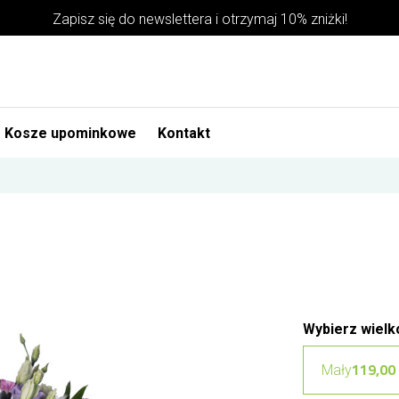
Zapisz się do newslettera i otrzymaj 10% zniżki!
Kosze upominkowe
Kontakt
Wybierz wielk
119,00 
Mały