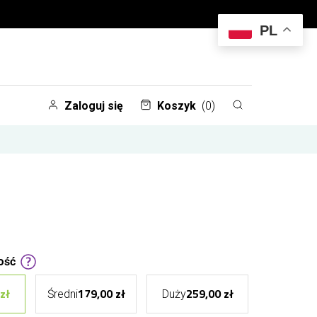
PL
Zaloguj się
Koszyk
(0)
ość
zł
179,00 zł
259,00 zł
Średni
Duży