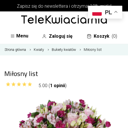
Zapisz się do newslettera i otrzymaj 10% zniżki!
PL
Menu
Zaloguj się
Koszyk
(0)
Strona główna
Kwiaty
Bukiety kwiatów
Miłosny list
Miłosny list
5.00 (
1 opinii
)