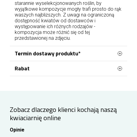
starannie wyselekcjonowanych roślin, by
wyjątkowe kompozycje mogły trafi prosto do rąk
waszych najbliższych. Z uwagi na ograniczoną
dostępność kwiatów od dostawców i
występowanie ich różnych rodzajów -
kompozycja może różnić się od tej
przedstawionej na zdjęciu.
Termin dostawy produktu*
Rabat
Na terenie Kielc obsługę zamówień kwiatowych
prowadzimy z kwiaciarni zlokalizowanej przy ulicy
Zarejestruj się lub zaloguj przed złożeniem
Grunwaldzkiej. Dostawy realizowane są przez
zamówienia w naszej kwiaciarni w Kielcach.
Każde wydane 100 zł na kwiaty zwiększa Twój
cały tydzień, w tym również w weekendy.
indywidualny rabat o 1%, który obowiązuje przy
Zamówienia opłacone
od poniedziałku do
kolejnych zakupach – aż do maksymalnie 10% na
piątku do
godziny 17:00 mogą zostać
Zobacz dlaczego klienci kochają naszą
wszystkie produkty.
przekazane do doręczenia jeszcze tego samego
kwiaciarnię online
dnia, przy czym przygotowanie zamówienia
rozpoczyna się nie wcześniej niż po 2 godzinach
Opinie
od zaksięgowania płatności. W przypadku