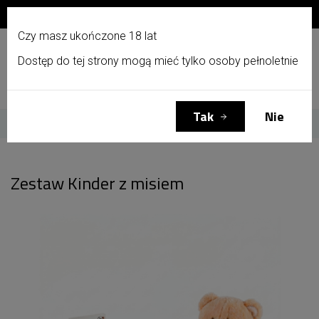
Zapisz się do newslettera i otrzymaj 10% zniżki!
PL
Czy masz ukończone 18 lat
Dostęp do tej strony mogą mieć tylko osoby pełnoletnie
Menu
Zaloguj się
Koszyk
(0)
Tak
Nie
Strona główna
Zestaw Kinder z misiem
Zestaw Kinder z misiem