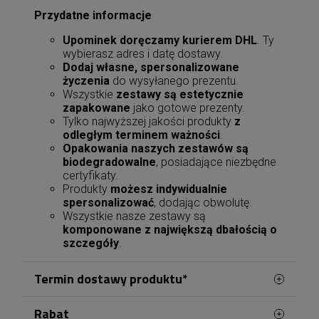
Przydatne informacje
Upominek doręczamy kurierem DHL
. Ty
wybierasz adres i datę dostawy.
Dodaj własne, spersonalizowane
życzenia
do wysyłanego prezentu.
Wszystkie
zestawy są estetycznie
zapakowane
jako gotowe prezenty.
Tylko najwyższej jakości produkty
z
odległym terminem ważności
.
Opakowania naszych zestawów są
biodegradowalne
, posiadające niezbędne
certyfikaty.
Produkty
możesz indywidualnie
spersonalizować
, dodając obwolutę.
Wszystkie nasze zestawy są
komponowane z największą dbałością o
szczegóły
.
Termin dostawy produktu*
Rabat
Na terenie Kielc obsługę zamówień kwiatowych